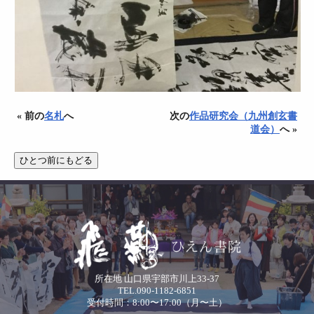
« 前の
名札
へ
次の
作品研究会（九州創玄書
道会）
へ »
所在地 山口県宇部市川上33-37
TEL.090-1182-6851
受付時間：8:00〜17:00（月〜土）