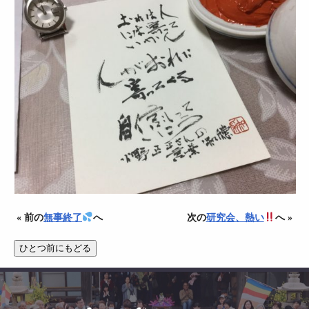
« 前の
無事終了
へ
次の
研究会、熱い
へ »