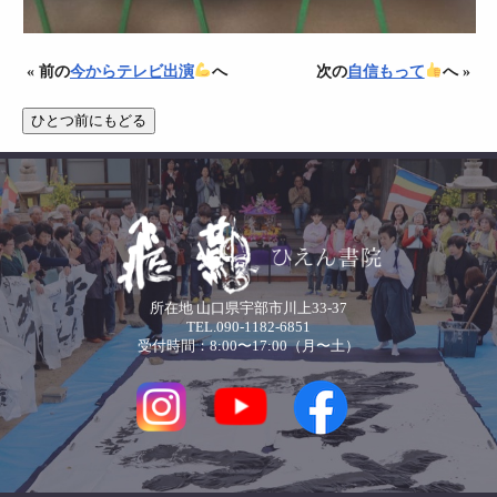
« 前の
今からテレビ出演
へ
次の
自信もって
へ »
所在地 山口県宇部市川上33-37
TEL.090-1182-6851
受付時間：8:00〜17:00（月〜土）