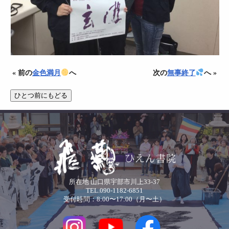
« 前の
金色満月
へ
次の
無事終了
へ »
所在地 山口県宇部市川上33-37
TEL.090-1182-6851
受付時間：8:00〜17:00（月〜土）