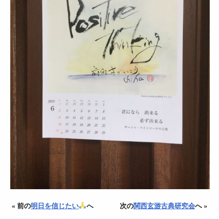
« 前の
明日を信じたい
へ
次の
関西玄游古典研究会
へ »