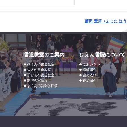
藤田 豊芽（ふじた ほう
書道教室のご案内
ひえん書院について
ひえんの書道教室
ごあいさつ
大人の書道教室
講師紹介
子どもの書道教室
書の依頼
開催教室情報
作品紹介
よくある質問と回答