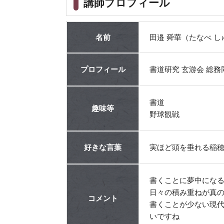
講師プロフィール
名前
田邉 舜華（たなべ し
プロフィール
書道研究 玄游会 総務
書道
趣味等
野球観戦
好きな言葉
実ほど頭を垂れる稲
書くことに夢中にな
日々の積み重ねが真
コメント
書くことが少ない現
いですね