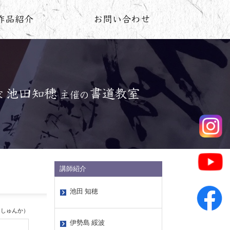
講師紹介
池田 知穂
 しゅんか）
伊勢島 綏波