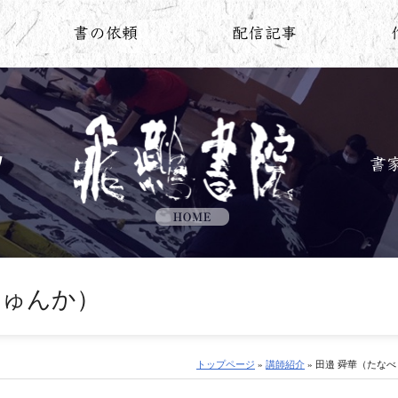
しゅんか）
トップページ
»
講師紹介
» 田邉 舜華（たなべ