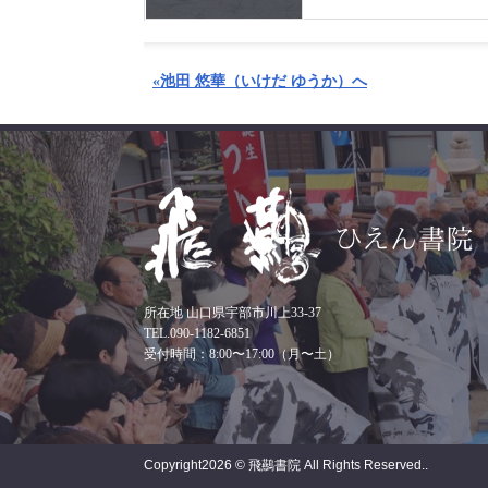
«池田 悠華（いけだ ゆうか）へ
所在地 山口県宇部市川上33-37
TEL.090-1182-6851
受付時間：8:00〜17:00（月〜土）
Copyright
2026 © 飛䴏書院
All Rights Reserved..