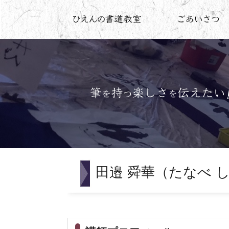
田邉 舜華（たなべ 