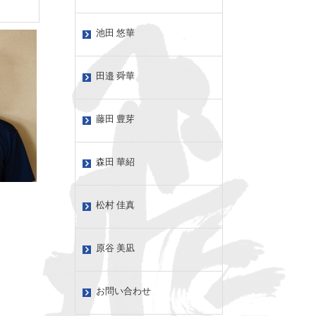
池田 悠華
田邉 舜華
藤田 豊芽
森田 華紹
松村 佳真
原谷 美凪
お問い合わせ