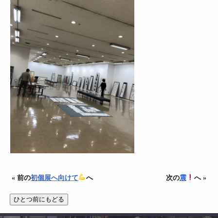
« 前の
初個展へ向けて
へ
次の
震
へ »