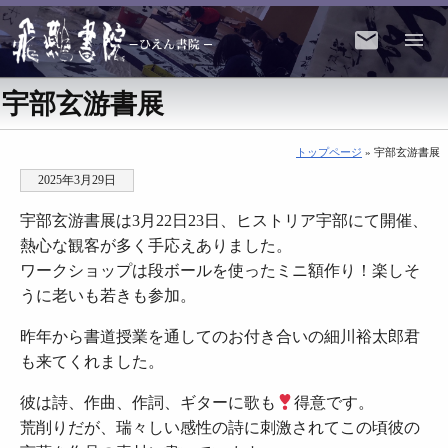
宇部玄游書展
トップページ
» 宇部玄游書展
2025年3月29日
宇部玄游書展は3月22日23日、ヒストリア宇部にて開催、
熱心な観客が多く手応えありました。
ワークショップは段ボールを使ったミニ額作り！楽しそ
うに老いも若きも参加。
昨年から書道授業を通してのお付き合いの細川裕太郎君
も来てくれました。
彼は詩、作曲、作詞、ギターに歌も
得意です。
荒削りだが、瑞々しい感性の詩に刺激されてこの頃彼の