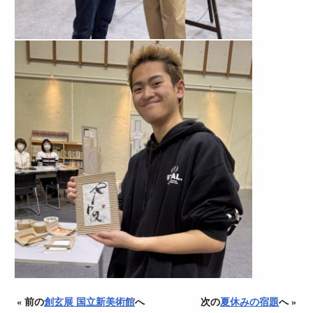
« 前の
創玄展 国立新美術館
へ
次の
夏休みの宿題
へ »