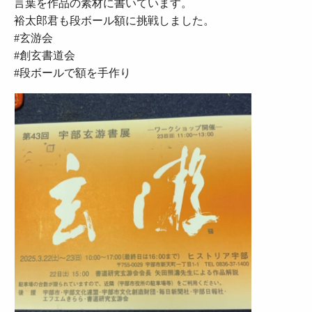
言葉を作品の素材に書いています。
裕太郎君も段ボール額に挑戦しました。
#玄游会
#創玄書道会
#段ボールで額を手作り