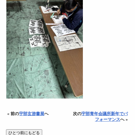
« 前の
宇部玄游書展
へ
次の
宇部青年会議所新年でパ
フォーマンス
へ »