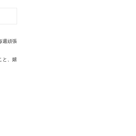
毎週頑張
こと、嬉