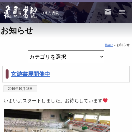
お知らせ
Home
» お知らせ
玄游書展開催中
2016年10月08日
いよいよスタートしました。お待ちしています