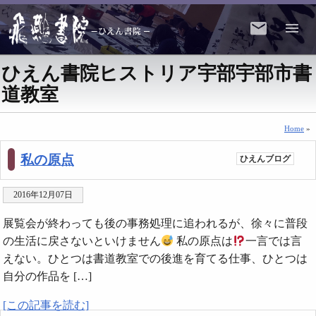
ひえん書院ヒストリア宇部宇部市書
道教室
Home
»
私の原点
ひえんブログ
2016年12月07日
展覧会が終わっても後の事務処理に追われるが、徐々に普段
の生活に戻さないといけません
私の原点は
一言では言
えない。ひとつは書道教室での後進を育てる仕事、ひとつは
自分の作品を […]
[この記事を読む]