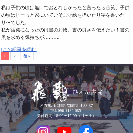
私は子供の頃は無口でおとなしかったと言ったら苦笑。子供
の頃はじーっと家にいてごそごそ絵を描いたり字を書いた
り〜でした。
私が活発になったのは書のお陰、書の良さを伝えたい！書の
奥を求める気持ちが……….
[この記事を読む]
1
2
後 »
所在地 山口県宇部市川上33-37
TEL.090-1182-6851
受付時間：8:00〜17:00（月〜土）