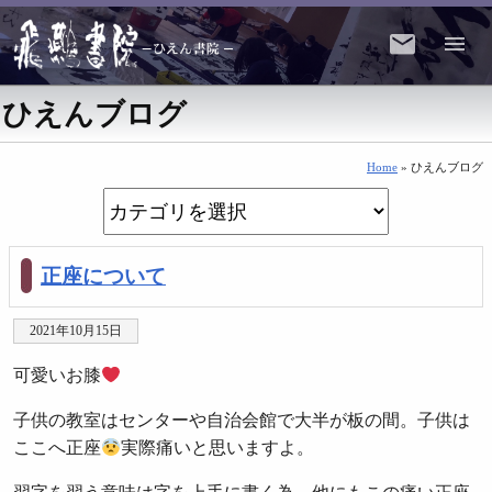
ひえんブログ
Home
» ひえんブログ
正座について
2021年10月15日
可愛いお膝
子供の教室はセンターや自治会館で大半が板の間。子供は
ここへ正座
実際痛いと思いますよ。