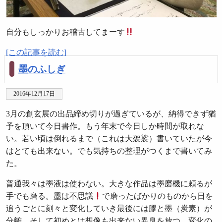
自分もしっかりお稽古してまーす
[この記事を読む]
墨のふしぎ
2016年12月17日
3月の創玄展の出品締め切りが過ぎているが、納得できず猶
予を頂いて今日書作。もう年末で今日しか時間が取れな
い。若い頃は倒れるまで（これは大袈裟）書いていたが今
はとても出来ない。でも気持ちの整理がつくまで書いてみ
た。
普通我々は墨液は使わない。大きな作品は墨磨機に頼るが
手でも磨る。墨は不思議
で磨ったばかりのものから日を
追うごとに刻々と変化していき最後には膠と墨（炭素）が
分離、そして初めとは想像も出来ない異臭を放つ。変化の