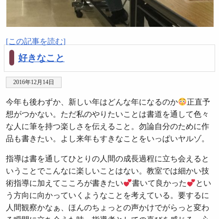
[この記事を読む]
好きなこと
2016年12月14日
今年も後わずか、新しい年はどんな年になるのか
正直予
想がつかない。ただ私のやりたいことは書道を通して色々
な人に筆を持つ楽しさを伝えること。勿論自分のために作
品も書きたい。よし来年もすきなことをいっぱいヤルゾ。
指導は書を通してひとりの人間の成長過程に立ち会えると
いうことでこんなに楽しいことはない。教室では細かい技
術指導に加えてこころが書きたい
書いて良かった
とい
う方向に向かっていくようなことを考えている。要するに
人間観察かなぁ、ほんのちょっとの声かけでがらっと変わ