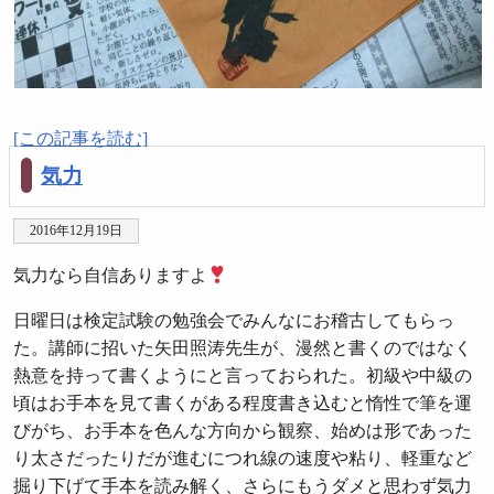
[この記事を読む]
気力
2016年12月19日
気力なら
自信ありますよ
日曜日は検定試験の勉強会でみんなにお稽古してもらっ
た。講師に招いた矢田照涛先生が、漫然と書くのではなく
熱意を持って書くようにと言っておられた。初級や中級の
頃はお手本を見て書くがある程度書き込むと惰性で筆を運
びがち、お手本を色んな方向から観察、始めは形であった
り太さだったりだが進むにつれ線の速度や粘り、軽重など
掘り下げて手本を読み解く、さらにもうダメと思わず気力