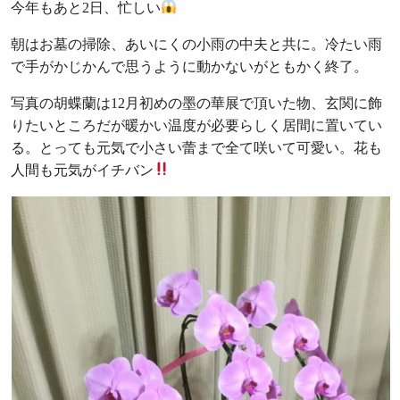
今年もあと2日、忙しい
朝はお墓の掃除、あいにくの小雨の中夫と共に。冷たい雨
で手がかじかんで思うように動かないがともかく終了。
写真の胡蝶蘭は12月初めの墨の華展で頂いた物、玄関に飾
りたいところだが暖かい温度が必要らしく居間に置いてい
る。とっても元気で小さい蕾まで全て咲いて可愛い。花も
人間も元気がイチバン