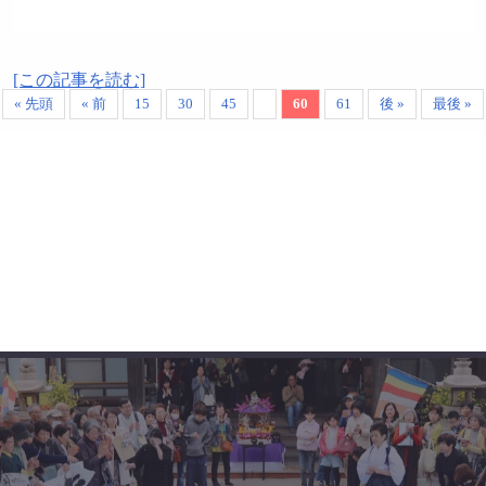
[この記事を読む]
« 先頭
« 前
15
30
45
60
61
後 »
最後 »